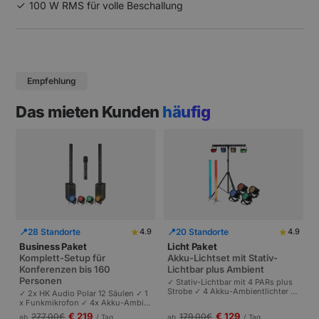
100 W RMS für volle Beschallung
Empfehlung
Das mieten Kunden
häufig
★
★
📍
28 Standorte
📍
20 Standorte
4.9
4.9
Business Paket
Licht Paket
Komplett-Setup für
Akku-Lichtset mit Stativ-
Konferenzen bis 160
Lichtbar plus Ambient
Personen
✓ Stativ-Lichtbar mit 4 PARs plus
Strobe ✓ 4 Akku-Ambientlichter ✓
✓ 2x HK Audio Polar 12 Säulen ✓ 1
Komplett akkubetrieben | Plug-and
x Funkmikrofon ✓ 4x Akku-Ambie
-Play | Partys und Events bis 100 P
ntlichter | Komplettes Setup für Ta
€ 219
€ 129
277,00
€
179,00
€
ab
/ Tag
ab
/ Tag
ersonen.