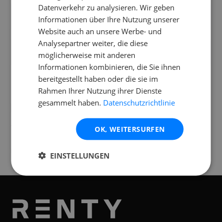
Datenverkehr zu analysieren. Wir geben
Kann ich mehrere JBL PartyBox Encore
Informationen über Ihre Nutzung unserer
Essential 2 koppeln?
Website auch an unsere Werbe- und
Analysepartner weiter, die diese
Ist der JBL PartyBox Encore Essential 2
möglicherweise mit anderen
wetterfest?
Informationen kombinieren, die Sie ihnen
bereitgestellt haben oder die sie im
Rahmen Ihrer Nutzung ihrer Dienste
gesammelt haben.
Datenschutzrichtlinie
Standorte
Verfügbar an folgenden
Standorten
OK, WEITERSURFEN
Graz
EINSTELLUNGEN