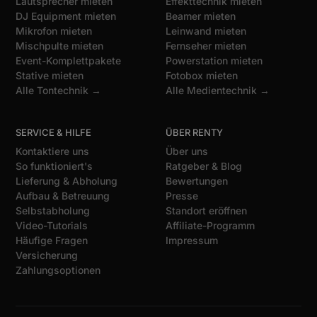
Lautsprecher mieten
Effekttechnik mieten
DJ Equipment mieten
Beamer mieten
Mikrofon mieten
Leinwand mieten
Mischpulte mieten
Fernseher mieten
Event-Komplettpakete
Powerstation mieten
Stative mieten
Fotobox mieten
Alle Tontechnik →
Alle Medientechnik →
SERVICE & HILFE
ÜBER RENTY
Kontaktiere uns
Über uns
So funktioniert's
Ratgeber & Blog
Lieferung & Abholung
Bewertungen
Aufbau & Betreuung
Presse
Selbstabholung
Standort eröffnen
Video-Tutorials
Affiliate-Programm
Häufige Fragen
Impressum
Versicherung
Zahlungsoptionen