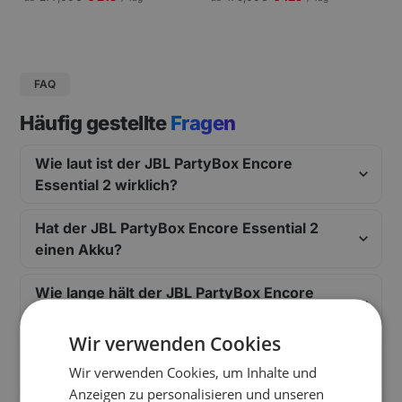
gungen und Pressekonferenzen |
Schneller Aufbau.
FAQ
Häufig gestellte
Fragen
Wie laut ist der JBL PartyBox Encore
Essential 2 wirklich?
Hat der JBL PartyBox Encore Essential 2
einen Akku?
Wie lange hält der JBL PartyBox Encore
Essential 2 auf Akku-Betrieb?
Wir verwenden Cookies
Wie weit reicht der JBL PartyBox Encore
Wir verwenden Cookies, um Inhalte und
Essential 2 bei Outdoor-Events?
Anzeigen zu personalisieren und unseren