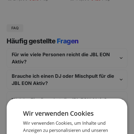
gungen und Pressekonferenzen |
Schneller Aufbau.
FAQ
Häufig gestellte
Fragen
Für wie viele Personen reicht die JBL EON
Aktiv?
Brauche ich einen DJ oder Mischpult für die
JBL EON Aktiv?
Welche Eingänge hat die JBL EON Aktiv?
Wir verwenden Cookies
Was kostet die JBL EON Aktiv inkl. Aufbau
Wir verwenden Cookies, um Inhalte und
durch einen Renty Mitarbeiter?
Anzeigen zu personalisieren und unseren