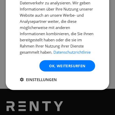
Datenverkehr zu analysieren. Wir geben
Kann ich die JBL EON Aktiv draußen
Informationen über Ihre Nutzung unserer
einsetzen?
Website auch an unsere Werbe- und
Analysepartner weiter, die diese
Wie schwer sind die einzelnen
möglicherweise mit anderen
Komponenten von der JBL EON Aktiv?
Informationen kombinieren, die Sie ihnen
bereitgestellt haben oder die sie im
Rahmen Ihrer Nutzung ihrer Dienste
gesammelt haben.
Datenschutzrichtlinie
Standorte
Verfügbar an folgenden
Standorten
OK, WEITERSURFEN
Graz
EINSTELLUNGEN