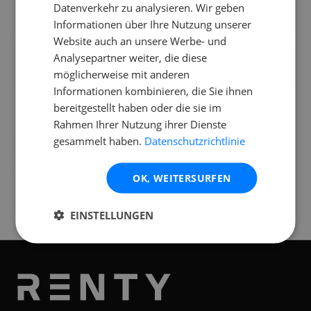
Datenverkehr zu analysieren. Wir geben
Brauche ich einen extra Subwoofer für
Informationen über Ihre Nutzung unserer
mehr Bass?
Website auch an unsere Werbe- und
Analysepartner weiter, die diese
Funktioniert die HK Audio Polar 10 MK2 auf
möglicherweise mit anderen
einer Outdoor-Hochzeit?
Informationen kombinieren, die Sie ihnen
bereitgestellt haben oder die sie im
Rahmen Ihrer Nutzung ihrer Dienste
gesammelt haben.
Datenschutzrichtlinie
Standorte
Verfügbar an folgenden
Standorten
OK, WEITERSURFEN
Graz
EINSTELLUNGEN