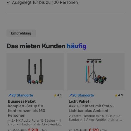
Ausgelegt für bis zu 100 Personen
Empfehlung
Das mieten Kunden
häufig
★
★
📍
28 Standorte
📍
20 Standorte
4.9
4.9
Business Paket
Licht Paket
Komplett-Setup für
Akku-Lichtset mit Stativ-
Konferenzen bis 160
Lichtbar plus Ambient
Personen
✓ Stativ-Lichtbar mit 4 PARs plus
Strobe ✓ 4 Akku-Ambientlichter ✓
✓ 2x HK Audio Polar 12 Säulen ✓ 1
Komplett akkubetrieben | Plug-and
x Funkmikrofon ✓ 4x Akku-Ambie
-Play | Partys und Events bis 100 P
ntlichter | Komplettes Setup für Ta
€ 219
€ 129
277,00
€
179,00
€
ab
/ Tag
ab
/ Tag
ersonen.