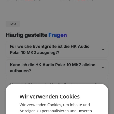
gungen und Pressekonferenzen |
Schneller Aufbau.
FAQ
Häufig gestellte
Fragen
Für welche Eventgröße ist die HK Audio
Polar 10 MK2 ausgelegt?
Kann ich die HK Audio Polar 10 MK2 alleine
aufbauen?
Kann ich Bluetooth-Musik direkt streamen?
Wir verwenden Cookies
Welche Anschlüsse bietet die HK Audio
Wir verwenden Cookies, um Inhalte und
Polar 10 MK2 für DJ-Pult und Mikrofon?
Anzeigen zu personalisieren und unseren