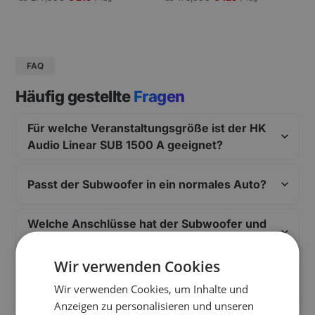
gungen und Pressekonferenzen |
Schneller Aufbau.
FAQ
Häufig gestellte
Fragen
Für welche Veranstaltungsgröße ist der HK
Audio Linear SUB 1500 A geeignet?
Passt der Subwoofer in ein normales Auto?
Welche Anschlüsse hat der Subwoofer und
womit ist er kompatibel?
Wir verwenden Cookies
Wie kompliziert ist der Aufbau des HK
Wir verwenden Cookies, um Inhalte und
Audio Linear SUB 1500 A?
Anzeigen zu personalisieren und unseren