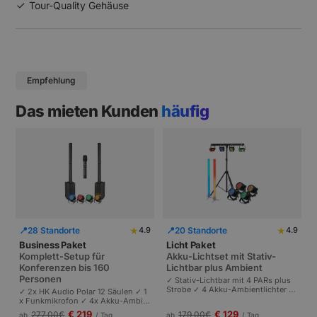
Tour-Quality Gehäuse
Empfehlung
Das mieten Kunden
häufig
★
★
📍
28 Standorte
📍
20 Standorte
4.9
4.9
Business Paket
Licht Paket
Komplett-Setup für
Akku-Lichtset mit Stativ-
Konferenzen bis 160
Lichtbar plus Ambient
Personen
✓ Stativ-Lichtbar mit 4 PARs plus
Strobe ✓ 4 Akku-Ambientlichter ✓
✓ 2x HK Audio Polar 12 Säulen ✓ 1
Komplett akkubetrieben | Plug-and
x Funkmikrofon ✓ 4x Akku-Ambie
-Play | Partys und Events bis 100 P
ntlichter | Komplettes Setup für Ta
€ 219
€ 129
277,00
€
179,00
€
ab
/ Tag
ab
/ Tag
ersonen.