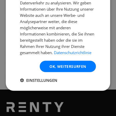
Datenverkehr zu analysieren. Wir geben
Wie viel Leistung hat der Subwoofer und
Informationen über Ihre Nutzung unserer
wie laut wird er?
Website auch an unsere Werbe- und
Analysepartner weiter, die diese
Was ist im Mietpreis des Subwoofers
möglicherweise mit anderen
enthalten?
Informationen kombinieren, die Sie ihnen
bereitgestellt haben oder die sie im
Rahmen Ihrer Nutzung ihrer Dienste
gesammelt haben.
Datenschutzrichtlinie
Standorte
Verfügbar an folgenden
Standorten
OK, WEITERSURFEN
Graz
Klagenfurt
EINSTELLUNGEN