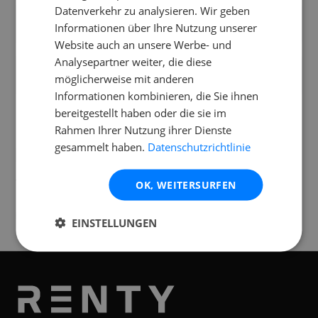
Datenverkehr zu analysieren. Wir geben
Mit welchen Lautsprechern kann ich den
Informationen über Ihre Nutzung unserer
Subwoofer kombinieren?
Website auch an unsere Werbe- und
Analysepartner weiter, die diese
Was ist bei der Miete des Subwoofers
möglicherweise mit anderen
enthalten und bietet ihr auch Lieferung an?
Informationen kombinieren, die Sie ihnen
bereitgestellt haben oder die sie im
Rahmen Ihrer Nutzung ihrer Dienste
gesammelt haben.
Datenschutzrichtlinie
Standorte
Verfügbar an folgenden
Standorten
OK, WEITERSURFEN
Innsbruck
EINSTELLUNGEN