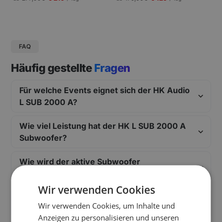
gungen und Pressekonferenzen |
Schneller Aufbau.
FAQ
Häufig gestellte
Fragen
Für welche Events eignet sich der HK Audio
L SUB 2000 A?
Wie viel Leistung hat der HK L SUB 2000 A
Subwoofer?
Wie wird der aktive Subwoofer
angeschlossen?
Wir verwenden Cookies
Wie groß und schwer ist der Subwoofer
Wir verwenden Cookies, um Inhalte und
und wie transportiere ich ihn?
Anzeigen zu personalisieren und unseren