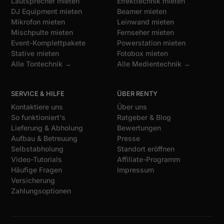
Lautsprecher mieten
Effekttechnik mieten
DJ Equipment mieten
Beamer mieten
Mikrofon mieten
Leinwand mieten
Mischpulte mieten
Fernseher mieten
Event-Komplettpakete
Powerstation mieten
Stative mieten
Fotobox mieten
Alle Tontechnik →
Alle Medientechnik →
SERVICE & HILFE
ÜBER RENTY
Kontaktiere uns
Über uns
So funktioniert's
Ratgeber & Blog
Lieferung & Abholung
Bewertungen
Aufbau & Betreuung
Presse
Selbstabholung
Standort eröffnen
Video-Tutorials
Affiliate-Programm
Häufige Fragen
Impressum
Versicherung
Zahlungsoptionen