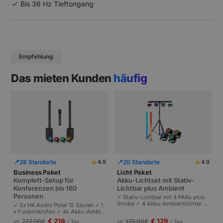
Bis 36 Hz Tieftongang
Empfehlung
Das mieten Kunden
häufig
★
★
📍
28 Standorte
📍
20 Standorte
4.9
4.9
Business Paket
Licht Paket
Komplett-Setup für
Akku-Lichtset mit Stativ-
Konferenzen bis 160
Lichtbar plus Ambient
Personen
✓ Stativ-Lichtbar mit 4 PARs plus
Strobe ✓ 4 Akku-Ambientlichter ✓
✓ 2x HK Audio Polar 12 Säulen ✓ 1
Komplett akkubetrieben | Plug-and
x Funkmikrofon ✓ 4x Akku-Ambie
-Play | Partys und Events bis 100 P
ntlichter | Komplettes Setup für Ta
€ 219
€ 129
277,00
€
179,00
€
ab
/ Tag
ab
/ Tag
ersonen.