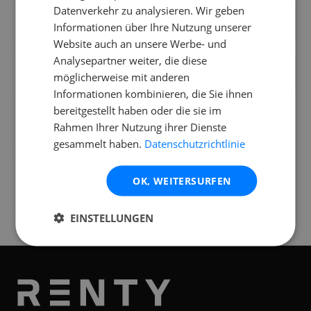
Datenverkehr zu analysieren. Wir geben
Funktioniert die EV ETX-18SP auch ohne
Informationen über Ihre Nutzung unserer
Strom?
Website auch an unsere Werbe- und
Analysepartner weiter, die diese
Kann ich die EV ETX-18SP draußen
möglicherweise mit anderen
einsetzen?
Informationen kombinieren, die Sie ihnen
bereitgestellt haben oder die sie im
Rahmen Ihrer Nutzung ihrer Dienste
gesammelt haben.
Datenschutzrichtlinie
Standorte
Verfügbar an folgenden
Standorten
OK, WEITERSURFEN
Graz
EINSTELLUNGEN