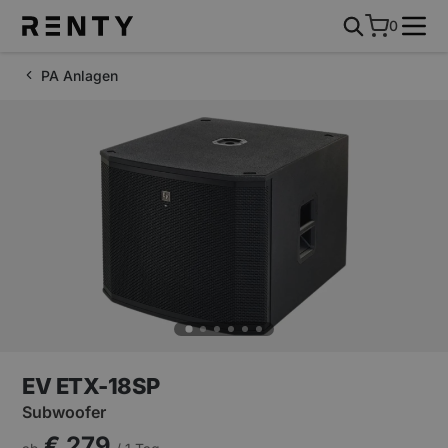
0
PA Anlagen
EV ETX-18SP
Subwoofer
€ 279