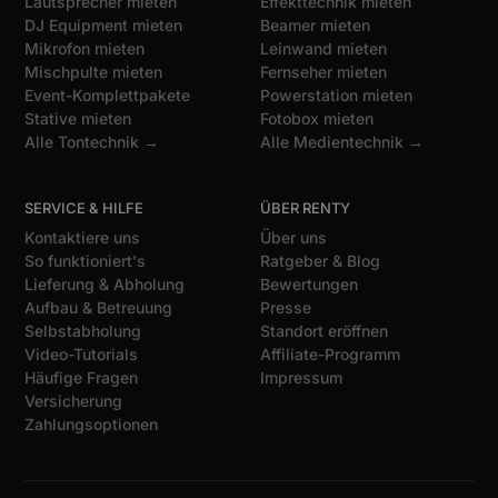
Lautsprecher mieten
Effekttechnik mieten
DJ Equipment mieten
Beamer mieten
Mikrofon mieten
Leinwand mieten
Mischpulte mieten
Fernseher mieten
Event-Komplettpakete
Powerstation mieten
Stative mieten
Fotobox mieten
Alle Tontechnik →
Alle Medientechnik →
SERVICE & HILFE
ÜBER RENTY
Kontaktiere uns
Über uns
So funktioniert's
Ratgeber & Blog
Lieferung & Abholung
Bewertungen
Aufbau & Betreuung
Presse
Selbstabholung
Standort eröffnen
Video-Tutorials
Affiliate-Programm
Häufige Fragen
Impressum
Versicherung
Zahlungsoptionen