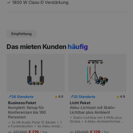
1800 W Class-D Verstärkung
Empfehlung
Das mieten Kunden
häufig
★
★
📍
28 Standorte
📍
20 Standorte
4.9
4.9
Business Paket
Licht Paket
Komplett-Setup für
Akku-Lichtset mit Stativ-
Konferenzen bis 160
Lichtbar plus Ambient
Personen
✓ Stativ-Lichtbar mit 4 PARs plus
Strobe ✓ 4 Akku-Ambientlichter ✓
✓ 2x HK Audio Polar 12 Säulen ✓ 1
Komplett akkubetrieben | Plug-and
x Funkmikrofon ✓ 4x Akku-Ambie
-Play | Partys und Events bis 100 P
ntlichter | Komplettes Setup für Ta
€ 219
€ 129
277,00
€
179,00
€
ab
/ Tag
ab
/ Tag
ersonen.