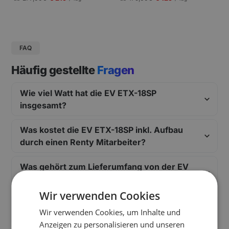
gungen und Pressekonferenzen |
Schneller Aufbau.
FAQ
Häufig gestellte
Fragen
Wie viel Watt hat die EV ETX-18SP
insgesamt?
Was kostet die EV ETX-18SP inkl. Aufbau
durch einen Renty Mitarbeiter?
Was gehört zum Lieferumfang von der EV
ETX-18SP?
Wir verwenden Cookies
Wie schwer sind die einzelnen
Wir verwenden Cookies, um Inhalte und
Komponenten von der EV ETX-18SP?
Anzeigen zu personalisieren und unseren