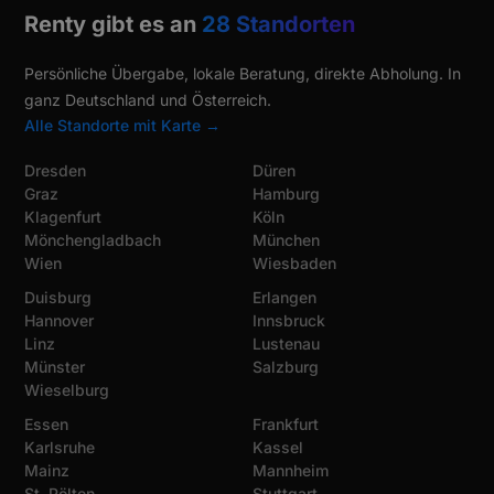
Renty gibt es an
28 Standorten
Persönliche Übergabe, lokale Beratung, direkte Abholung. In
ganz Deutschland und Österreich.
Alle Standorte mit Karte →
Dresden
Düren
Graz
Hamburg
Klagenfurt
Köln
Mönchengladbach
München
Wien
Wiesbaden
Duisburg
Erlangen
Hannover
Innsbruck
Linz
Lustenau
Münster
Salzburg
Wieselburg
Essen
Frankfurt
Karlsruhe
Kassel
Mainz
Mannheim
St. Pölten
Stuttgart