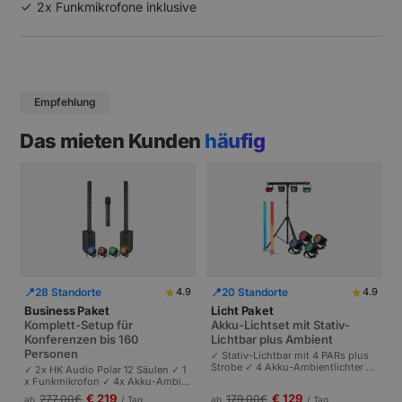
2x Funkmikrofone inklusive
Empfehlung
Das mieten Kunden
häufig
★
★
📍
28 Standorte
📍
20 Standorte
4.9
4.9
Business Paket
Licht Paket
Komplett-Setup für
Akku-Lichtset mit Stativ-
Konferenzen bis 160
Lichtbar plus Ambient
Personen
✓ Stativ-Lichtbar mit 4 PARs plus
Strobe ✓ 4 Akku-Ambientlichter ✓
✓ 2x HK Audio Polar 12 Säulen ✓ 1
Komplett akkubetrieben | Plug-and
x Funkmikrofon ✓ 4x Akku-Ambie
-Play | Partys und Events bis 100 P
ntlichter | Komplettes Setup für Ta
€ 219
€ 129
277,00
€
179,00
€
ab
/ Tag
ab
/ Tag
ersonen.