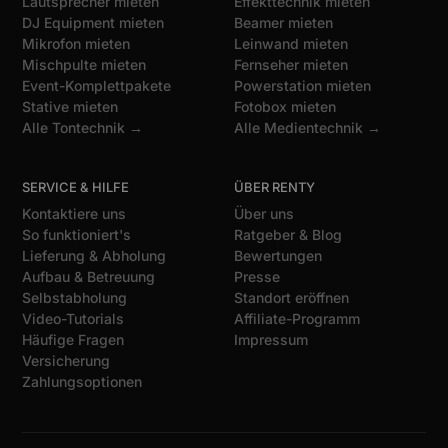
Lautsprecher mieten
Effekttechnik mieten
DJ Equipment mieten
Beamer mieten
Mikrofon mieten
Leinwand mieten
Mischpulte mieten
Fernseher mieten
Event-Komplettpakete
Powerstation mieten
Stative mieten
Fotobox mieten
Alle Tontechnik →
Alle Medientechnik →
SERVICE & HILFE
ÜBER RENTY
Kontaktiere uns
Über uns
So funktioniert's
Ratgeber & Blog
Lieferung & Abholung
Bewertungen
Aufbau & Betreuung
Presse
Selbstabholung
Standort eröffnen
Video-Tutorials
Affiliate-Programm
Häufige Fragen
Impressum
Versicherung
Zahlungsoptionen