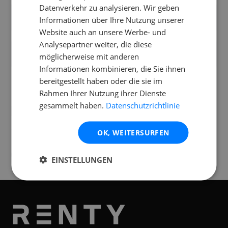
Datenverkehr zu analysieren. Wir geben
Hat der Denon DJ Prime GO+ einen
Informationen über Ihre Nutzung unserer
integrierten Touchscreen?
Website auch an unsere Werbe- und
Analysepartner weiter, die diese
Hat der Denon DJ Prime GO+ einen
möglicherweise mit anderen
Kopfhörer-Ausgang?
Informationen kombinieren, die Sie ihnen
bereitgestellt haben oder die sie im
Rahmen Ihrer Nutzung ihrer Dienste
gesammelt haben.
Datenschutzrichtlinie
Standorte
Verfügbar an folgenden
Standorten
OK, WEITERSURFEN
Graz
EINSTELLUNGEN