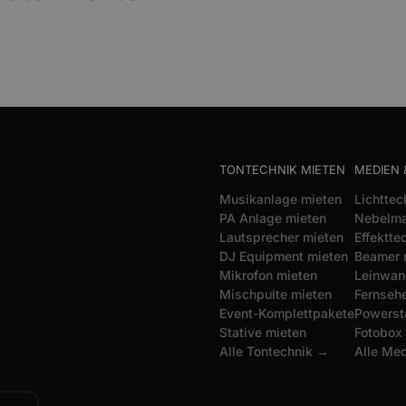
TONTECHNIK MIETEN
MEDIEN 
Musikanlage mieten
Lichttec
PA Anlage mieten
Nebelma
Lautsprecher mieten
Effektte
DJ Equipment mieten
Beamer 
Mikrofon mieten
Leinwan
Mischpulte mieten
Fernsehe
Event-Komplettpakete
Powerst
Stative mieten
Fotobox
Alle Tontechnik →
Alle Me