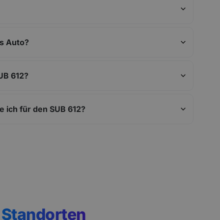
es Auto?
SUB 612?
 ich für den SUB 612?
n
Standorten