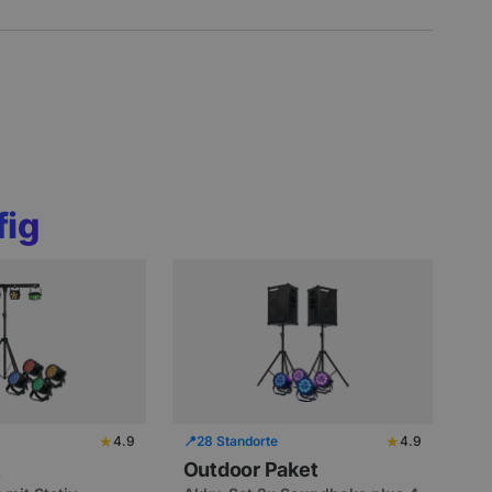
fig
★
★
4.9
📍
28 Standorte
4.9
t
Outdoor Paket