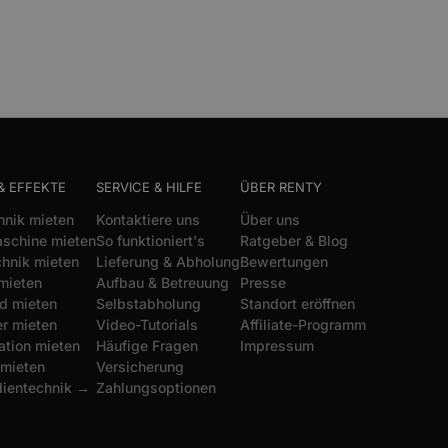
& EFFEKTE
SERVICE & HILFE
ÜBER RENTY
hnik mieten
Kontaktiere uns
Über uns
schine mieten
So funktioniert's
Ratgeber & Blog
chnik mieten
Lieferung & Abholung
Bewertungen
mieten
Aufbau & Betreuung
Presse
d mieten
Selbstabholung
Standort eröffnen
r mieten
Video-Tutorials
Affiliate-Programm
ation mieten
Häufige Fragen
Impressum
 mieten
Versicherung
dientechnik →
Zahlungsoptionen