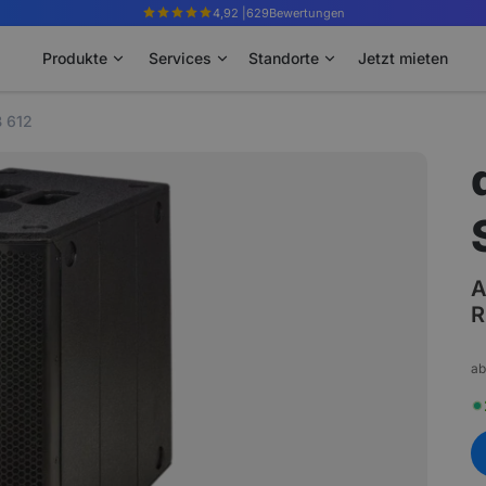
4,92 |
629
Bewertungen
Produkte
Services
Standorte
Jetzt mieten
B 612
A
R
ab