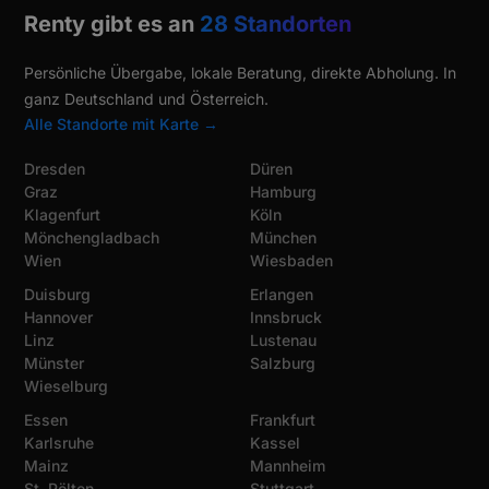
Renty gibt es an
28 Standorten
Persönliche Übergabe, lokale Beratung, direkte Abholung. In
ganz Deutschland und Österreich.
Alle Standorte mit Karte →
Dresden
Düren
Graz
Hamburg
Klagenfurt
Köln
Mönchengladbach
München
Wien
Wiesbaden
Duisburg
Erlangen
Hannover
Innsbruck
Linz
Lustenau
Münster
Salzburg
Wieselburg
Essen
Frankfurt
Karlsruhe
Kassel
Mainz
Mannheim
St. Pölten
Stuttgart