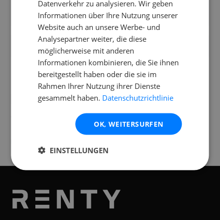
Datenverkehr zu analysieren. Wir geben
Wie schwer ist der Bose S1 Pro Plus und
Informationen über Ihre Nutzung unserer
wie transportiere ich ihn?
Website auch an unsere Werbe- und
Analysepartner weiter, die diese
Ist der Bose S1 Pro Plus wetterfest?
möglicherweise mit anderen
Informationen kombinieren, die Sie ihnen
bereitgestellt haben oder die sie im
Rahmen Ihrer Nutzung ihrer Dienste
gesammelt haben.
Datenschutzrichtlinie
Standorte
Verfügbar an folgenden
Standorten
OK, WEITERSURFEN
Graz
EINSTELLUNGEN