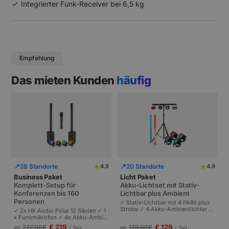
Integrierter Funk-Receiver bei 6,5 kg
Empfehlung
Das mieten Kunden
häufig
★
★
📍
28 Standorte
📍
20 Standorte
4.9
4.9
Business Paket
Licht Paket
Komplett-Setup für
Akku-Lichtset mit Stativ-
Konferenzen bis 160
Lichtbar plus Ambient
Personen
✓ Stativ-Lichtbar mit 4 PARs plus
Strobe ✓ 4 Akku-Ambientlichter ✓
✓ 2x HK Audio Polar 12 Säulen ✓ 1
Komplett akkubetrieben | Plug-and
x Funkmikrofon ✓ 4x Akku-Ambie
-Play | Partys und Events bis 100 P
ntlichter | Komplettes Setup für Ta
€ 219
€ 129
277,00
€
179,00
€
ab
/ Tag
ab
/ Tag
ersonen.