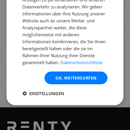
Datenverkehr zu analysieren. Wir geben
Was gehört zum Lieferumfang von der Alto
Informationen über Ihre Nutzung unserer
TS Aktiv?
Website auch an unsere Werbe- und
Analysepartner weiter, die diese
Kann ich die Alto TS Aktiv draußen
möglicherweise mit anderen
einsetzen?
Informationen kombinieren, die Sie ihnen
bereitgestellt haben oder die sie im
Rahmen Ihrer Nutzung ihrer Dienste
gesammelt haben.
Datenschutzrichtlinie
Standorte
OK, WEITERSURFEN
Verfügbar an folgenden
Standorten
Graz
EINSTELLUNGEN