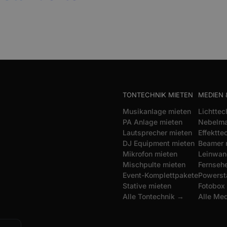
TONTECHNIK MIETEN
MEDIEN 
Musikanlage mieten
Lichttec
PA Anlage mieten
Nebelma
Lautsprecher mieten
Effektte
DJ Equipment mieten
Beamer 
Mikrofon mieten
Leinwan
Mischpulte mieten
Fernsehe
Event-Komplettpakete
Powerst
Stative mieten
Fotobox
Alle Tontechnik →
Alle Me