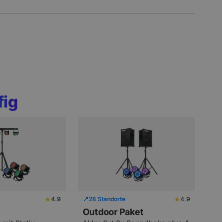
fig
★
★
4.9
📍
28 Standorte
4.9
t
Outdoor Paket