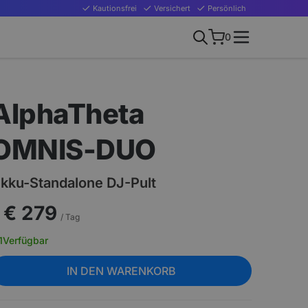
Kautionsfrei
Versichert
Persönlich
0
AlphaTheta
OMNIS-DUO
kku-Standalone DJ-Pult
€ 279
/ Tag
1
Verfügbar
IN DEN WARENKORB