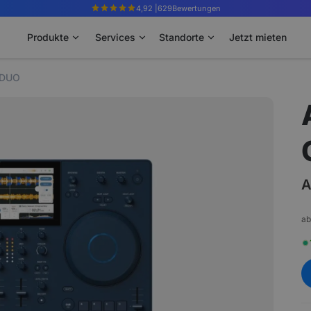
4,92 |
629
Bewertungen
Produkte
Services
Standorte
Jetzt mieten
-DUO
A
ab