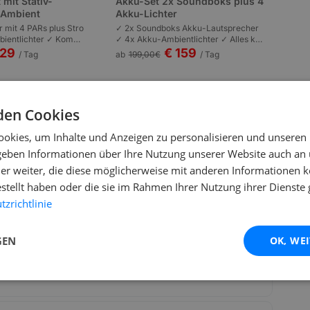
 mit Stativ-
Akku-Set 2x Soundboks plus 4
s Ambient
Akku-Lichter
r mit 4 PARs plus Stro
✓ 2x Soundboks Akku-Lautsprecher
ientlichter ✓ Kompl
✓ 4x Akku-Ambientlichter ✓ Alles kab
n | Plug-and-Play | P
ellos | Komplett akkubetrieben | Garte
129
€ 159
/ Tag
ab
199,00
€
/ Tag
 bis 100 Personen.
nfeste und Outdoor bis 80 Personen.
den Cookies
okies, um Inhalte und Anzeigen zu personalisieren und unseren
 geben Informationen über Ihre Nutzung unserer Website auch an
er weiter, die diese möglicherweise mit anderen Informationen k
estellt haben oder die sie im Rahmen Ihrer Nutzung ihrer Dienst
zrichtlinie
a OMNIS-DUO kompatibel?
GEN
OK, WE
IS-DUO?