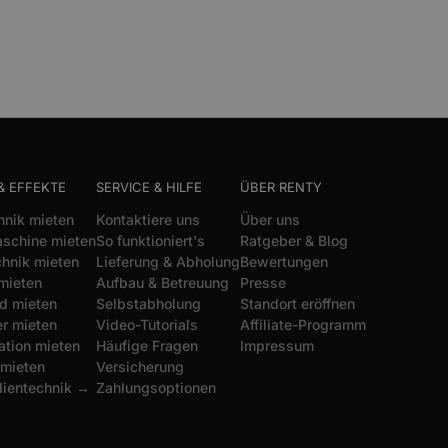
& EFFEKTE
SERVICE & HILFE
ÜBER RENTY
hnik mieten
Kontaktiere uns
Über uns
schine mieten
So funktioniert's
Ratgeber & Blog
chnik mieten
Lieferung & Abholung
Bewertungen
mieten
Aufbau & Betreuung
Presse
d mieten
Selbstabholung
Standort eröffnen
r mieten
Video-Tutorials
Affiliate-Programm
ation mieten
Häufige Fragen
Impressum
 mieten
Versicherung
dientechnik →
Zahlungsoptionen