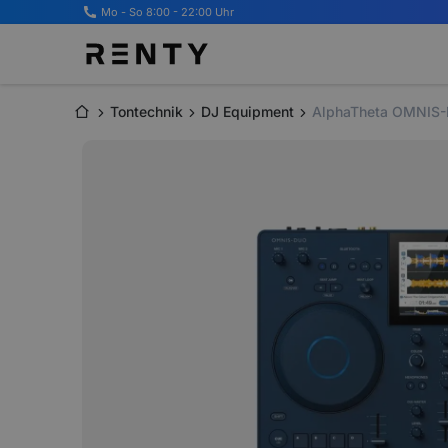
Mo - So 8:00 - 22:00 Uhr
Tontechnik
DJ Equipment
AlphaTheta OMNIS