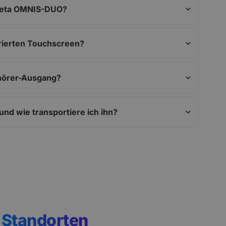
Theta OMNIS-DUO?
rierten Touchscreen?
hörer-Ausgang?
nd wie transportiere ich ihn?
n
Standorten