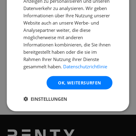
Anzeigen zu personalisieren und unseren
Datenverkehr zu analysieren. Wir geben
Brauche ich einen Laptop für den
Informationen über Ihre Nutzung unserer
AlphaTheta DDJ-GRV6?
Website auch an unsere Werbe- und
Analysepartner weiter, die diese
Hat der AlphaTheta DDJ-GRV6 einen
möglicherweise mit anderen
integrierten Touchscreen?
Informationen kombinieren, die Sie ihnen
bereitgestellt haben oder die sie im
Rahmen Ihrer Nutzung ihrer Dienste
gesammelt haben.
Datenschutzrichtlinie
Standorte
OK, WEITERSURFEN
Verfügbar an folgenden
Standorten
EINSTELLUNGEN
Graz