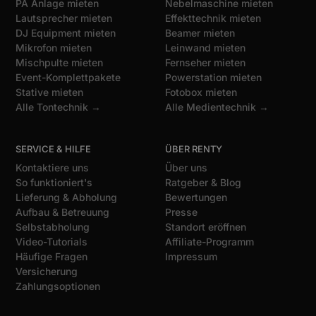
PA Anlage mieten
Nebelmaschine mieten
Lautsprecher mieten
Effekttechnik mieten
DJ Equipment mieten
Beamer mieten
Mikrofon mieten
Leinwand mieten
Mischpulte mieten
Fernseher mieten
Event-Komplettpakete
Powerstation mieten
Stative mieten
Fotobox mieten
Alle Tontechnik →
Alle Medientechnik →
SERVICE & HILFE
ÜBER RENTY
Kontaktiere uns
Über uns
So funktioniert's
Ratgeber & Blog
Lieferung & Abholung
Bewertungen
Aufbau & Betreuung
Presse
Selbstabholung
Standort eröffnen
Video-Tutorials
Affiliate-Programm
Häufige Fragen
Impressum
Versicherung
Zahlungsoptionen