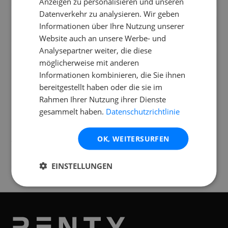
Anzeigen zu personalisieren und unseren
Datenverkehr zu analysieren. Wir geben
Hinterlässt die Stairville AF-40 Mini Fog
Informationen über Ihre Nutzung unserer
Machine einen Geruch?
Website auch an unsere Werbe- und
Analysepartner weiter, die diese
Wie wartungsintensiv ist die Stairville AF-
möglicherweise mit anderen
40 Mini Fog Machine?
Informationen kombinieren, die Sie ihnen
bereitgestellt haben oder die sie im
Rahmen Ihrer Nutzung ihrer Dienste
gesammelt haben.
Datenschutzrichtlinie
Standorte
OK, WEITERSURFEN
Verfügbar an folgenden
Standorten
EINSTELLUNGEN
Graz