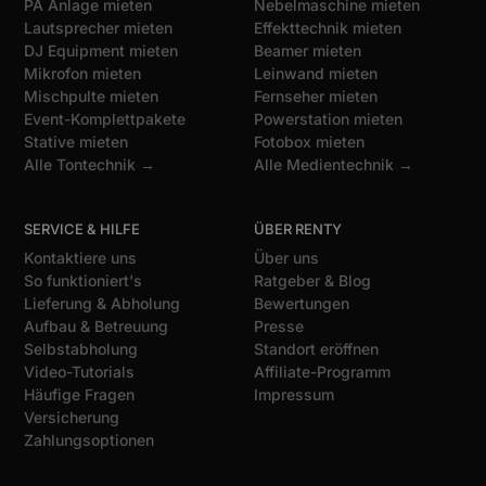
PA Anlage mieten
Nebelmaschine mieten
Lautsprecher mieten
Effekttechnik mieten
DJ Equipment mieten
Beamer mieten
Mikrofon mieten
Leinwand mieten
Mischpulte mieten
Fernseher mieten
Event-Komplettpakete
Powerstation mieten
Stative mieten
Fotobox mieten
Alle Tontechnik →
Alle Medientechnik →
SERVICE & HILFE
ÜBER RENTY
Kontaktiere uns
Über uns
So funktioniert's
Ratgeber & Blog
Lieferung & Abholung
Bewertungen
Aufbau & Betreuung
Presse
Selbstabholung
Standort eröffnen
Video-Tutorials
Affiliate-Programm
Häufige Fragen
Impressum
Versicherung
Zahlungsoptionen