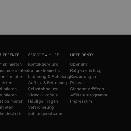
& EFFEKTE
SERVICE & HILFE
ÜBER RENTY
hnik mieten
Kontaktiere uns
Über uns
schine mieten
So funktioniert's
Ratgeber & Blog
chnik mieten
Lieferung & Abholung
Bewertungen
mieten
Aufbau & Betreuung
Presse
d mieten
Selbstabholung
Standort eröffnen
r mieten
Video-Tutorials
Affiliate-Programm
ation mieten
Häufige Fragen
Impressum
 mieten
Versicherung
dientechnik →
Zahlungsoptionen