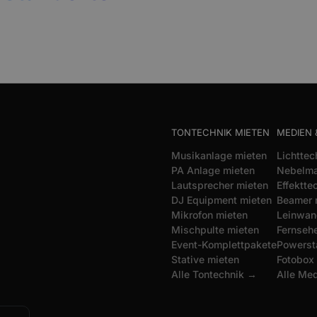
TONTECHNIK MIETEN
MEDIEN 
Musikanlage mieten
Lichttec
PA Anlage mieten
Nebelma
Lautsprecher mieten
Effektte
DJ Equipment mieten
Beamer 
Mikrofon mieten
Leinwan
Mischpulte mieten
Fernsehe
Event-Komplettpakete
Powerst
Stative mieten
Fotobox
Alle Tontechnik →
Alle Me