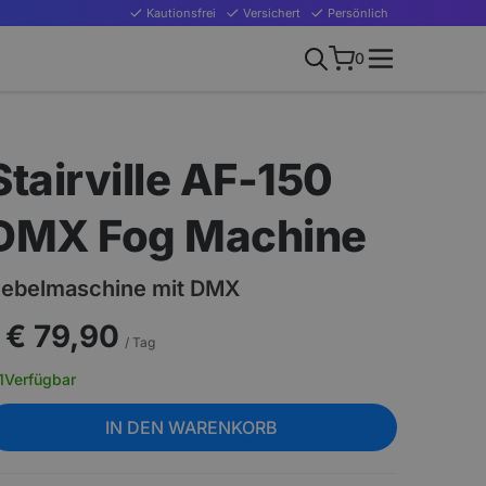
Kautionsfrei
Versichert
Persönlich
0
Stairville AF-150
DMX Fog Machine
ebelmaschine mit DMX
€ 79,90
/ Tag
1
Verfügbar
IN DEN WARENKORB