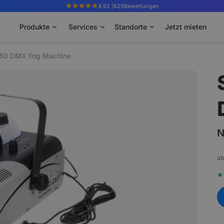
4,92 |
629
Bewertungen
Produkte
Services
Standorte
Jetzt mieten
-150 DMX Fog Machine
N
ab