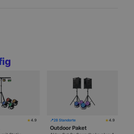
fig
★
★
4.9
📍
28 Standorte
4.9
t
Outdoor Paket