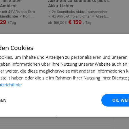
 mit Stativ-
Akku-Set 2x Soundboks plus 4
s Ambient
Akku-Lichter
r mit 4 PARs plus Stro
✓ 2x Soundboks Akku-Lautsprecher
ientlichter ✓ Kompl
✓ 4x Akku-Ambientlichter ✓ Alles kab
n | Plug-and-Play | P
ellos | Komplett akkubetrieben | Garte
129
€ 159
/ Tag
ab
199,00
€
/ Tag
 bis 100 Personen.
nfeste und Outdoor bis 80 Personen.
den Cookies
okies, um Inhalte und Anzeigen zu personalisieren und unseren
 geben Informationen über Ihre Nutzung unserer Website auch an
er weiter, die diese möglicherweise mit anderen Informationen k
estellt haben oder die sie im Rahmen Ihrer Nutzung ihrer Dienst
zrichtlinie
lmaschine?
GEN
OK, WE
r Stairville AF-150 DMX Fog Machine?