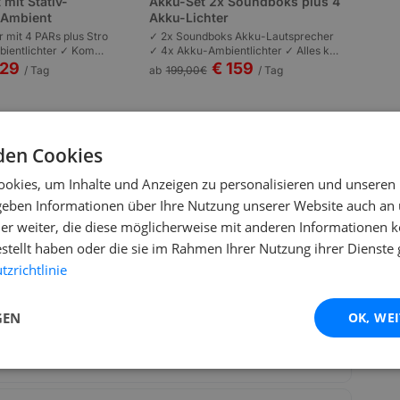
 mit Stativ-
Akku-Set 2x Soundboks plus 4
s Ambient
Akku-Lichter
r mit 4 PARs plus Stro
✓ 2x Soundboks Akku-Lautsprecher
ientlichter ✓ Kompl
✓ 4x Akku-Ambientlichter ✓ Alles kab
n | Plug-and-Play | P
ellos | Komplett akkubetrieben | Garte
129
€ 159
/ Tag
ab
199,00
€
/ Tag
 bis 100 Personen.
nfeste und Outdoor bis 80 Personen.
den Cookies
okies, um Inhalte und Anzeigen zu personalisieren und unseren
 geben Informationen über Ihre Nutzung unserer Website auch an
er weiter, die diese möglicherweise mit anderen Informationen k
estellt haben oder die sie im Rahmen Ihrer Nutzung ihrer Dienst
zrichtlinie
X Handbetriebene Konfettikanone PRO 80cm?
GEN
OK, WE
abgeben?