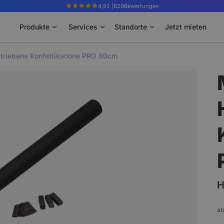
4,92 |
629
Bewertungen
Produkte
Services
Standorte
Jetzt mieten
triebene Konfettikanone PRO 80cm
H
ab