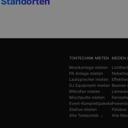
n
Standorten
TONTECHNIK MIETEN
MEDIEN 
Musikanlage mieten
Lichttec
PA Anlage mieten
Nebelma
Lautsprecher mieten
Effektte
DJ Equipment mieten
Beamer 
Mikrofon mieten
Leinwan
Mischpulte mieten
Fernsehe
Event-Komplettpakete
Powerst
Stative mieten
Fotobox
Alle Tontechnik →
Alle Me