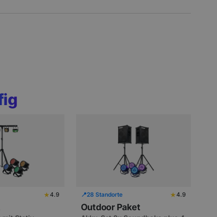
fig
★
★
4.9
📍
28 Standorte
4.9
t
Outdoor Paket