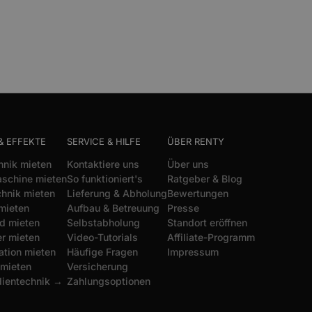
& EFFEKTE
SERVICE & HILFE
ÜBER RENTY
hnik mieten
Kontaktiere uns
Über uns
schine mieten
So funktioniert's
Ratgeber & Blog
chnik mieten
Lieferung & Abholung
Bewertungen
mieten
Aufbau & Betreuung
Presse
d mieten
Selbstabholung
Standort eröffnen
r mieten
Video-Tutorials
Affiliate-Programm
ation mieten
Häufige Fragen
Impressum
 mieten
Versicherung
dientechnik →
Zahlungsoptionen