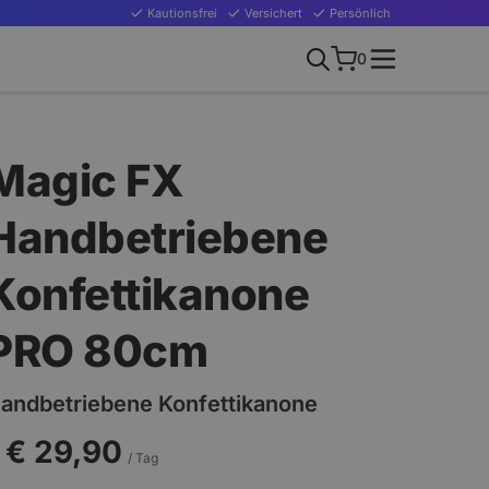
Kautionsfrei
Versichert
Persönlich
0
Magic FX
Handbetriebene
Konfettikanone
PRO 80cm
andbetriebene Konfettikanone
€ 29,90
/ Tag