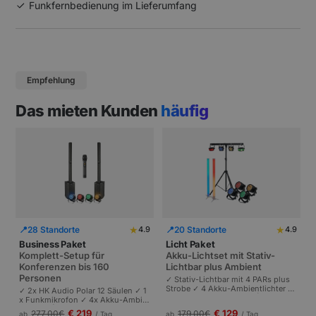
Funkfernbedienung im Lieferumfang
Empfehlung
Das mieten Kunden
häufig
★
★
📍
28 Standorte
📍
20 Standorte
4.9
4.9
Business Paket
Licht Paket
Komplett-Setup für
Akku-Lichtset mit Stativ-
Konferenzen bis 160
Lichtbar plus Ambient
Personen
✓ Stativ-Lichtbar mit 4 PARs plus
Strobe ✓ 4 Akku-Ambientlichter ✓
✓ 2x HK Audio Polar 12 Säulen ✓ 1
Komplett akkubetrieben | Plug-and
x Funkmikrofon ✓ 4x Akku-Ambie
-Play | Partys und Events bis 100 P
ntlichter | Komplettes Setup für Ta
€ 219
€ 129
277,00
€
179,00
€
ab
/ Tag
ab
/ Tag
ersonen.