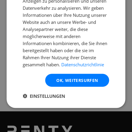
Anzeigen zu personalisieren und unseren
Hinterlässt der Kunstschnee Flecken auf
Datenverkehr zu analysieren. Wir geben
der Kleidung?
Informationen über Ihre Nutzung unserer
Website auch an unsere Werbe- und
Ist der Eurolite Snow 5001
Analysepartner weiter, die diese
Schneemaschine indoor und outdoor
möglicherweise mit anderen
einsetzbar?
Informationen kombinieren, die Sie ihnen
bereitgestellt haben oder die sie im
Rahmen Ihrer Nutzung ihrer Dienste
gesammelt haben.
Datenschutzrichtlinie
Standorte
OK, WEITERSURFEN
Verfügbar an folgenden
Standorten
EINSTELLUNGEN
Graz