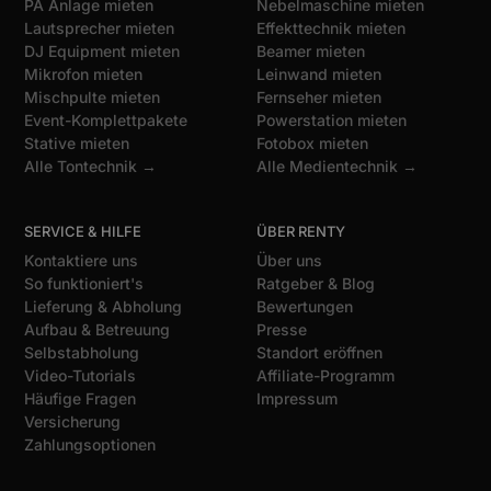
PA Anlage mieten
Nebelmaschine mieten
Lautsprecher mieten
Effekttechnik mieten
DJ Equipment mieten
Beamer mieten
Mikrofon mieten
Leinwand mieten
Mischpulte mieten
Fernseher mieten
Event-Komplettpakete
Powerstation mieten
Stative mieten
Fotobox mieten
Alle Tontechnik →
Alle Medientechnik →
SERVICE & HILFE
ÜBER RENTY
Kontaktiere uns
Über uns
So funktioniert's
Ratgeber & Blog
Lieferung & Abholung
Bewertungen
Aufbau & Betreuung
Presse
Selbstabholung
Standort eröffnen
Video-Tutorials
Affiliate-Programm
Häufige Fragen
Impressum
Versicherung
Zahlungsoptionen