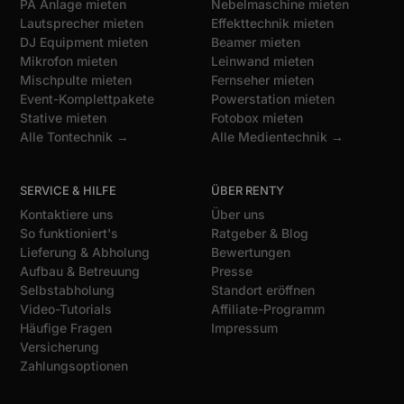
PA Anlage mieten
Nebelmaschine mieten
Lautsprecher mieten
Effekttechnik mieten
DJ Equipment mieten
Beamer mieten
Mikrofon mieten
Leinwand mieten
Mischpulte mieten
Fernseher mieten
Event-Komplettpakete
Powerstation mieten
Stative mieten
Fotobox mieten
Alle Tontechnik →
Alle Medientechnik →
SERVICE & HILFE
ÜBER RENTY
Kontaktiere uns
Über uns
So funktioniert's
Ratgeber & Blog
Lieferung & Abholung
Bewertungen
Aufbau & Betreuung
Presse
Selbstabholung
Standort eröffnen
Video-Tutorials
Affiliate-Programm
Häufige Fragen
Impressum
Versicherung
Zahlungsoptionen