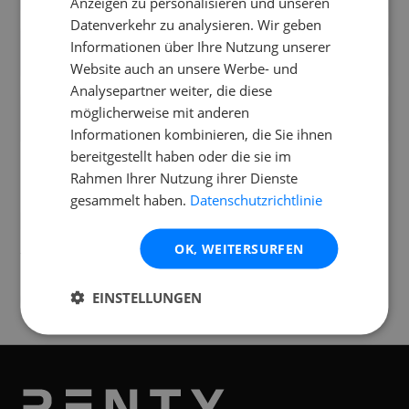
Anzeigen zu personalisieren und unseren
Datenverkehr zu analysieren. Wir geben
Funktioniert der Antari B-200 Bubble
Informationen über Ihre Nutzung unserer
Machine DMX draußen?
Website auch an unsere Werbe- und
Analysepartner weiter, die diese
Ist der Antari B-200 Bubble Machine DMX
möglicherweise mit anderen
indoor und outdoor einsetzbar?
Informationen kombinieren, die Sie ihnen
bereitgestellt haben oder die sie im
Rahmen Ihrer Nutzung ihrer Dienste
gesammelt haben.
Datenschutzrichtlinie
Standorte
OK, WEITERSURFEN
Verfügbar an folgenden
Standorten
EINSTELLUNGEN
Graz