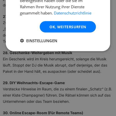
bereitgestellt haben oder die sie im
drei Leuten mit Rentiergeweih“).
Rahmen Ihrer Nutzung ihrer Dienste
gesammelt haben.
Datenschutzrichtlinie
27. Papier-Schneeballschlacht
Zwei Teams, eine Linie in der Mitte. Jedes Team formt
OK, WEITERSURFEN
„Schneebälle“ aus Altpapier. Auf Kommando (laute Musik aus
der PA-Anlage startet) fliegen die Bälle für 60 Sekunden. Das
EINSTELLUNGEN
Team mit den wenigsten Bällen in der eigenen Hälfte gewinnt.
28. Geschenke-Weitergeben mit Musik
Ein Geschenk wird im Kreis herumgereicht, solange die Musik
läuft. Stoppt der DJ die Musik abrupt, darf derjenige, der das
Paket in der Hand hält, es auspacken (oder scheidet aus).
29. DIY Weihnachts-Escape-Game
Verstecke Hinweise im Raum, die zu einem finalen „Schatz“ (z.B.
einer Kiste Champagner) führen. Die Rätsel können sich auf das
Unternehmen oder das Team beziehen.
30. Online Escape-Room (Für Remote Teams)