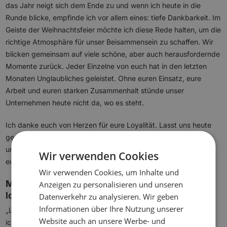
das Jahr neigt sich dem Ende zu und wenn ich heute in die
Runde blicke, empfinde ich vor allem eines: tiefe Dankbarkeit. Im
Geiste der Weihnachtsfeier möchte ich diese Rede halten, um die
richtige Atmosphäre für unser Beisammensein zu schaffen. Wir
blicken gemeinsam auf viele schöne, aber auch herausfordernde
Momente zurück. Jeder Einzelne von euch hat in den letzten
Monaten Unglaubliches geleistet. Ohne euren Einsatz, eure
Arbeit und euren starken Zusammenhalt stünde unser
Unternehmen heute nicht da, wo es steht.
Ich danke euch von Herzen für eure Loyalität. Lasst uns heute
gemeinsam feiern, die Arbeit für ein paar Stunden vergessen
und Kraft für das neue Jahr schöpfen. Ich wünsche euch und
Wir verwenden Cookies
euren Familien ein wunderbares Weihnachtsfest!“
Wir verwenden Cookies, um Inhalte und
Muster 2: Die humorvolle Rede (Für Start-ups &
Anzeigen zu personalisieren und unseren
lockere Teams)
Datenverkehr zu analysieren. Wir geben
Informationen über Ihre Nutzung unserer
„Liebe Kolleginnen und Kollegen,
Website auch an unsere Werbe- und
ich habe dieses Jahr wirklich alles versucht, um den