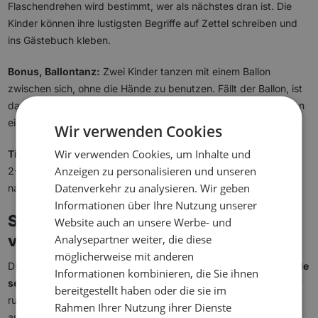
Flaschendrehen wird bestimmt, wer als nächstes dran ist. Die
Kinder können ihre lustigsten Begriffe auf Zettel schreiben und
ins Gästebuch kleben.
Bonus, Ballontanz:
Zwei Kinder tanzen mit einem Ballon
zwischen sich, ohne die Hände zu benutzen. Fällt der Ballon, ist
das Team raus. Für Kindergeburtstage mit vielen kleinen Gästen
ein Highlight.
Wir verwenden Cookies
Wir verwenden Cookies, um Inhalte und
Tipp für die Vorbereitung:
Plane pro Stunde Kindergeburtstag
Anzeigen zu personalisieren und unseren
2-3 Spiele ein. So bleibt genug Zeit für Essen, Geschenke und
Datenverkehr zu analysieren. Wir geben
natürlich die Gästebuch-Einträge.
Informationen über Ihre Nutzung unserer
Spiele als Gästebuch-Einträge: So
Website auch an unsere Werbe- und
Analysepartner weiter, die diese
verbindest du beides
möglicherweise mit anderen
Die cleverste Methode, ein Gästebuch zu füllen:
Mach die Spiele
Informationen kombinieren, die Sie ihnen
selbst zum Eintrag.
So müssen deine Gäste nicht extra in einer
bereitgestellt haben oder die sie im
ruhigen Ecke sitzen und nachdenken. Die Inhalte entstehen
Rahmen Ihrer Nutzung ihrer Dienste
automatisch während der Feier.