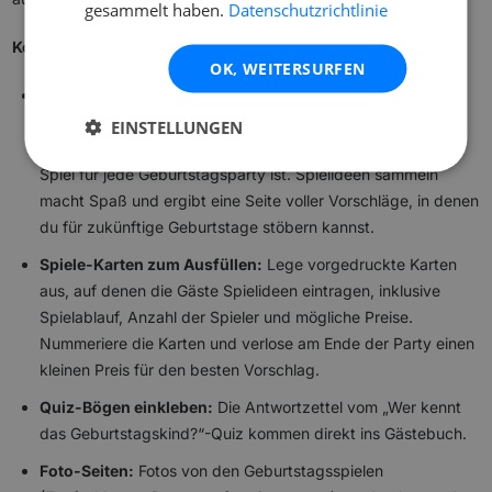
gesammelt haben.
Datenschutzrichtlinie
Konkrete Ideen:
OK, WEITERSURFEN
Lieblings-Geburtstagsspiele-Seite:
Bitte jeden Gast, sein
Lieblings-Geburtstagsspiel aufzuschreiben, mit Name,
EINSTELLUNGEN
kurzer Definition der Spielregeln und warum es das richtige
Spiel für jede Geburtstagsparty ist. Spielideen sammeln
macht Spaß und ergibt eine Seite voller Vorschläge, in denen
du für zukünftige Geburtstage stöbern kannst.
Spiele-Karten zum Ausfüllen:
Lege vorgedruckte Karten
aus, auf denen die Gäste Spielideen eintragen, inklusive
Spielablauf, Anzahl der Spieler und mögliche Preise.
Nummeriere die Karten und verlose am Ende der Party einen
kleinen Preis für den besten Vorschlag.
Quiz-Bögen einkleben:
Die Antwortzettel vom „Wer kennt
das Geburtstagskind?“-Quiz kommen direkt ins Gästebuch.
Foto-Seiten:
Fotos von den Geburtstagsspielen