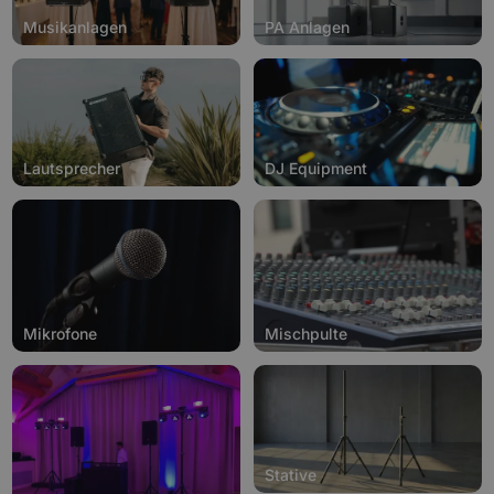
Musikanlagen
PA Anlagen
Lautsprecher
DJ Equipment
Mikrofone
Mischpulte
Stative