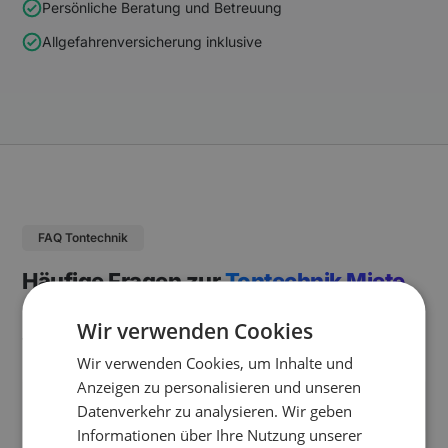
Persönliche Beratung und Betreuung
Allgefahrenversicherung
inklusive
FAQ Tontechnik
Häufige Fragen zur
Tontechnik Miete
Die wichtigsten Fragen und Antworten rund um das Mieten
Wir verwenden Cookies
von Tontechnik bei Renty.
Wir verwenden Cookies, um Inhalte und
Anzeigen zu personalisieren und unseren
Welche Tontechnik ist am beliebtesten zum
Datenverkehr zu analysieren. Wir geben
Mieten?
Informationen über Ihre Nutzung unserer