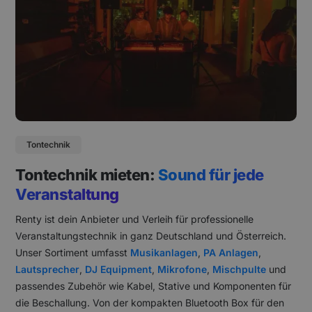
Tontechnik
Tontechnik mieten:
Sound für jede
Veranstaltung
Renty ist dein Anbieter und Verleih für professionelle
Veranstaltungstechnik in ganz Deutschland und Österreich.
Unser Sortiment umfasst
Musikanlagen
,
PA Anlagen
,
Lautsprecher
,
DJ Equipment
,
Mikrofone
,
Mischpulte
und
passendes Zubehör wie Kabel, Stative und Komponenten für
die Beschallung. Von der kompakten Bluetooth Box für den