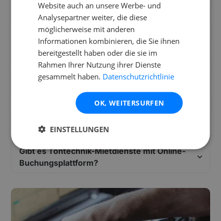
Website auch an unsere Werbe- und
Tontechnik mieten für kleine private Feiern
Analysepartner weiter, die diese
– worauf achten?
möglicherweise mit anderen
Informationen kombinieren, die Sie ihnen
Kann man Tontechnik tageweise oder
bereitgestellt haben oder die sie im
wochenweise mieten?
Rahmen Ihrer Nutzung ihrer Dienste
gesammelt haben.
Datenschutzrichtlinie
Tontechnik mieten inklusive technischem
Support – wo?
OK, WEITERSURFEN
Tipps für die Auswahl von Tontechnik beim
Mieten für Anfänger
EINSTELLUNGEN
Gibt es Tontechnik-Mietdienste mit Online-
Buchungsplattform?