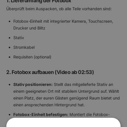
1. Lieferumfang der Fotobox
Überprüft beim Auspacken, ob alle Teile vorhanden sind:
Fotobox-Einheit mit integrierter Kamera, Touchscreen,
Drucker und Blitz
Stativ
Stromkabel
Requisiten (optional)
2. Fotobox aufbauen (Video ab 02:53)
Stativ positionieren:
Stellt das mitgelieferte Stativ an
einem geeigneten Ort mit stabilem Untergrund auf. Wählt
einen Platz, der euren Gästen genügend Raum bietet und
einen ansprechenden Hintergrund hat.
Fotobox-Einheit befestigen:
Montiert die Fotobox-
Einheit sicher auf dem Stativ.