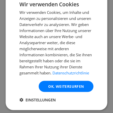
Wir verwenden Cookies
Strom anschließen:
Verbindet die Fotobox mit dem
Stromkabel und einer Steckdose. Schließt den Drucker
Wir verwenden Cookies, um Inhalte und
ebenfalls an den Strom und per USB-Kabel an die
Anzeigen zu personalisieren und unseren
Fotobox an.
Datenverkehr zu analysieren. Wir geben
Informationen über Ihre Nutzung unserer
Tipp:
Achtet darauf, dass alle Kabel sicher verlegt sind, um
Website auch an unsere Werbe- und
Stolperfallen zu vermeiden.
Analysepartner weiter, die diese
möglicherweise mit anderen
3. Licht ein- und ausschalten (Video ab 04:16)
Informationen kombinieren, die Sie ihnen
bereitgestellt haben oder die sie im
Beleuchtung prüfen:
Die Renty Fotobox verfügt über
Rahmen Ihrer Nutzung ihrer Dienste
einen integrierten Hochleistungs-Blitz, der für gut
gesammelt haben.
Datenschutzrichtlinie
ausgeleuchtete Fotos sorgt. Der Blitz löst beim
Fotomachen immer automatisch aus.
OK, WEITERSURFEN
Manuelle Licht-Anpassung:
Das Dauerlicht der Fotobox
kann bei Bedarf via Touchknopf auf der Rückseite
EINSTELLUNGEN
manuell eingestellt werden.