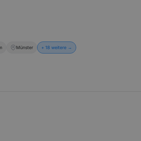
m
Münster
+
18
weitere →