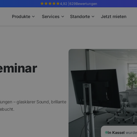
4,92 |
629
Bewertungen
Produkte
Services
Standorte
Jetzt mieten
eminar
ngen – glasklarer Sound, brillante
gebucht.
In Kassel
wurde 