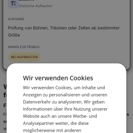
🏗️
Statische Aufbauten
Prüfung von Bühnen, Tribünen oder Zelten ab bestimmter
Größe
BEI AUFBAUTEN
Wir verwenden Cookies
Wie beantragt man eine Genehmigung
Wir verwenden Cookies, um Inhalte und
für ein Straßenfest?
Anzeigen zu personalisieren und unseren
Datenverkehr zu analysieren. Wir geben
Fristen
Informationen über Ihre Nutzung unserer
Für ein privates Straßenfest sollte die Genehmigung
mindestens
Website auch an unsere Werbe- und
sechs bis acht Wochen
vor dem geplanten Termin beantragt
Analysepartner weiter, die diese
werden. Bei größeren Veranstaltungen mit Straßensperrung,
möglicherweise mit anderen