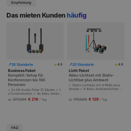
Empfehlung
Das mieten Kunden
häufig
★
★
📍
28 Standorte
📍
20 Standorte
4.9
4.9
Business Paket
Licht Paket
Komplett-Setup für
Akku-Lichtset mit Stativ-
Konferenzen bis 160
Lichtbar plus Ambient
Personen
✓ Stativ-Lichtbar mit 4 PARs plus
Strobe ✓ 4 Akku-Ambientlichter ✓
✓ 2x HK Audio Polar 12 Säulen ✓ 1
Komplett akkubetrieben | Plug-and
x Funkmikrofon ✓ 4x Akku-Ambie
-Play | Partys und Events bis 100 P
ntlichter | Komplettes Setup für Ta
€ 219
€ 129
277,00
€
179,00
€
ab
/ Tag
ab
/ Tag
ersonen.
gungen und Pressekonferenzen |
Schneller Aufbau.
FAQ